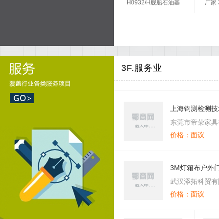
H0932/H舰船石油基
厂家 
液压油
米氧
F
3F.服务业
上海钧测检测技
北京分公司
东莞市帝荣家具
价格：面议
3M灯箱布户外
彩色即时贴膜
武汉添拓科贸有
价格：面议