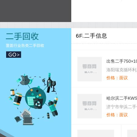
岗台
形
6F.二手信息
出售二手750×1
洛阳瑞克循环利
价格：面议
哈尔滨二手KWS
二手KWS25L
济宁市华浜二手
价格：面议
司