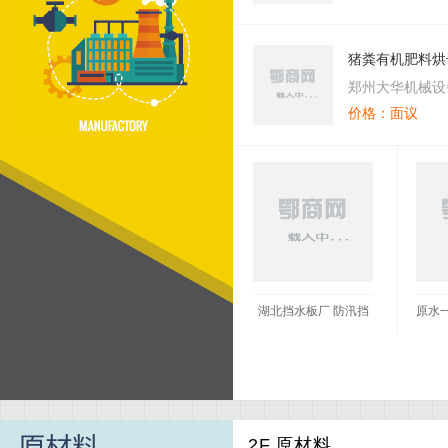
猪粪有机肥料烘
料烘干设备 颗
郑州大华机械设
价格：面议
湖北挡水板厂 防汛挡
原水
水板参数介绍 防汛挡
水板
2F.原材料