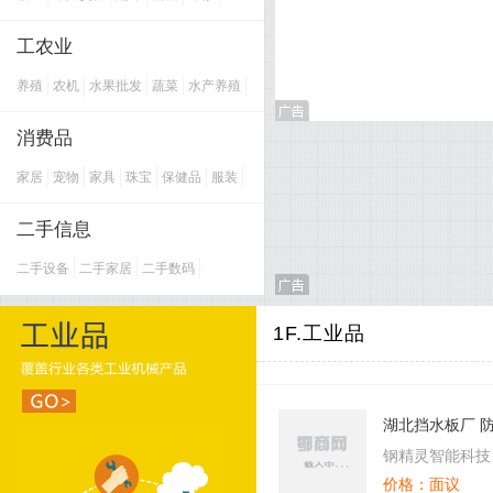
展会
广告
船舶
生活服务
商务服务
项目
交通运输
网站建设
教育
工农业
养殖
农机
水果批发
蔬菜
水产养殖
食品
茶叶
食品机械
饲料
农化
园林
种子
消费品
家居
宠物
家具
珠宝
保健品
服装
家电
零食
母婴
古玩
智能
玩具
酒店
教育装备
服饰
办公
美容美发
二手信息
小家电
皮具
礼品
IT
影音
音响灯光
运动休闲
制鞋
二手设备
二手家居
二手数码
二手礼饰品
二手汽车
二手废料
二手家电
二手乐器
库存商品
1F.工业品
二手办公用品
二手办公设备
其他二手回收
湖北挡水板厂 
绍 防汛挡水板
钢精灵智能科技
价格：面议
司