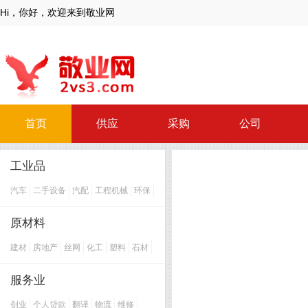
Hi，你好，欢迎来到敬业网
首页
供应
采购
公司
工业品
汽车
二手设备
汽配
工程机械
环保
机械
消防
五金
仪器仪表
安防
广电
印刷
通信
汽车用品
LED
原材料
包装
灯饰
太阳能
泵阀
耐火材料
暖通空调
电子
热泵
水工业
机床
建材
房地产
丝网
化工
塑料
石材
纸业
添加剂
丝印特印
汽修
电气
石油
陶瓷
纺织
玻璃
涂料
能源
焊接切割
过滤
加工
物流设备
纸管
橡胶
皮革
冶金
卫浴
钢铁
服务业
表面处理
超硬材料
创业
个人贷款
翻译
物流
维修